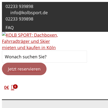
Zum
02233 939898
Inhalt
info@kolbsport.de
springen
02233 939898
FAQ
Suche
nach:
Jetzt reservieren
0
€