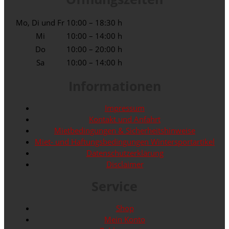
Mo, Di und Fr
10:00 – 18:30 h
Mi
10:00 – 14:00 h
Do
10:00 – 20:00 h
Sa
10:00 – 14:00 h
Informationen
Impressum
Kontakt und Anfahrt
Mietbedingungen & Sicherheitshinweise
Miet- und Haftungsbedingungen Wintersportartikel
Datenschutzerklärung
Disclaimer
Service
Shop
Mein Konto