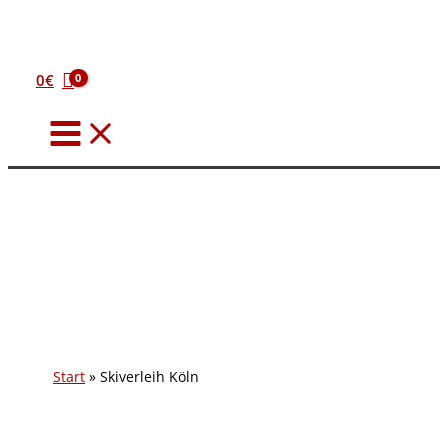
Zum
Inhalt
springen
0
€
Start
Skiverleih Köln