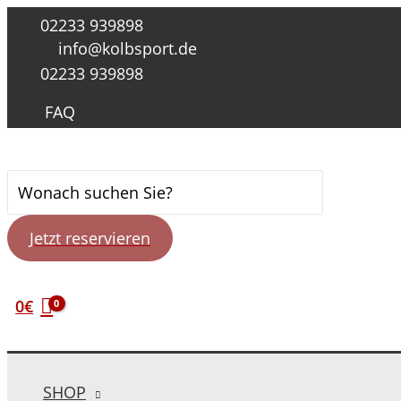
Zum
02233 939898
Inhalt
info@kolbsport.de
springen
02233 939898
FAQ
Suche
nach:
Jetzt reservieren
0
€
SHOP