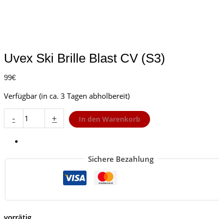
Uvex Ski Brille Blast CV (S3)
99
€
Verfügbar (in ca. 3 Tagen abholbereit)
Uvex
-
+
In den Warenkorb
Ski
Brille
Blast
CV
Sichere Bezahlung
(S3)
Menge
vorrätig