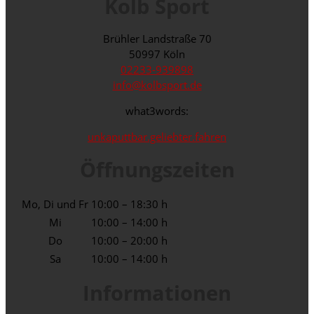
Kolb Sport
Brühler Landstraße 70
50997 Köln
02233-939898
info@kolbsport.de
what3words:
unkaputtbar.geliebter.fahren
Öffnungszeiten
Mo, Di und Fr
10:00 – 18:30 h
Mi
10:00 – 14:00 h
Do
10:00 – 20:00 h
Sa
10:00 – 14:00 h
Informationen