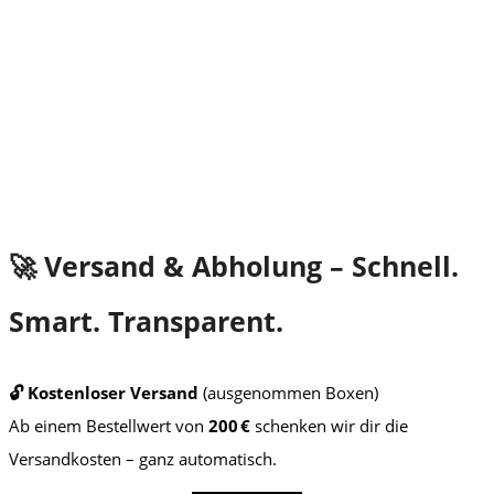
Skibrillen
Uvex Skibrille g.gl 3000 P
This
Ausführung wählen
99
€
product
inkl. MwSt.
has
multiple
variants.
The
🚀 Versand & Abholung – Schnell.
options
may
be
Smart. Transparent.
chosen
on
the
🔓 Kostenloser Versand
(ausgenommen Boxen)
product
Ab einem Bestellwert von
200 €
schenken wir dir die
page
Versandkosten – ganz automatisch.