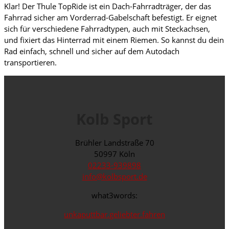
Klar! Der Thule TopRide ist ein Dach-Fahrradträger, der das
Fahrrad sicher am Vorderrad-Gabelschaft befestigt. Er eignet
sich für verschiedene Fahrradtypen, auch mit Steckachsen,
und fixiert das Hinterrad mit einem Riemen. So kannst du dein
Rad einfach, schnell und sicher auf dem Autodach
transportieren.
Kolb Sport
Brühler Landstraße 70
50997 Köln
02233-939898
info@kolbsport.de
what3words:
unkaputtbar.geliebter.fahren