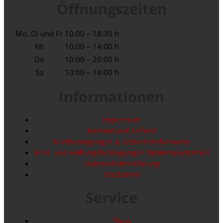
Öffnungszeiten
Mo, Di und Fr
10:00 – 18:30 h
Mi
10:00 – 14:00 h
Do
10:00 – 20:00 h
Sa
10:00 – 14:00 h
Informationen
Impressum
Kontakt und Anfahrt
Mietbedingungen & Sicherheitshinweise
Miet- und Haftungsbedingungen Wintersportartikel
Datenschutzerklärung
Disclaimer
Service
Shop