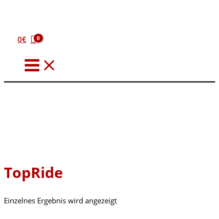
Zum
Inhalt
springen
0
€
TopRide
Einzelnes Ergebnis wird angezeigt