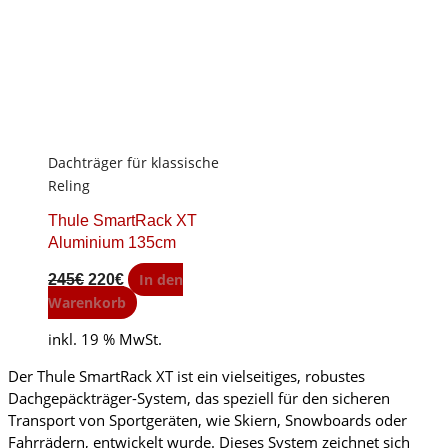
Dachträger für klassische
Reling
Thule SmartRack XT
Aluminium 135cm
Original
Current
In den
245
€
220
€
price
price
Warenkorb
was:
is:
inkl. 19 % MwSt.
245€.
220€.
Der Thule SmartRack XT ist ein vielseitiges, robustes
Dachgepäckträger-System, das speziell für den sicheren
Transport von Sportgeräten, wie Skiern, Snowboards oder
Fahrrädern, entwickelt wurde. Dieses System zeichnet sich