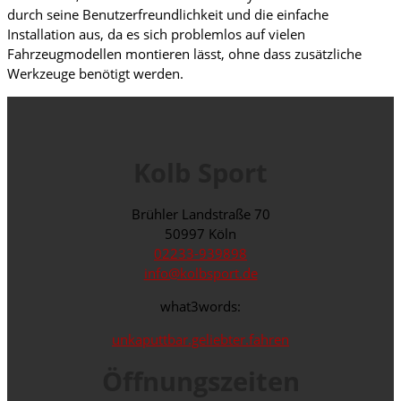
durch seine Benutzerfreundlichkeit und die einfache
Installation aus, da es sich problemlos auf vielen
Fahrzeugmodellen montieren lässt, ohne dass zusätzliche
Werkzeuge benötigt werden.
Kolb Sport
Brühler Landstraße 70
50997 Köln
02233-939898
info@kolbsport.de
what3words:
unkaputtbar.geliebter.fahren
Öffnungszeiten