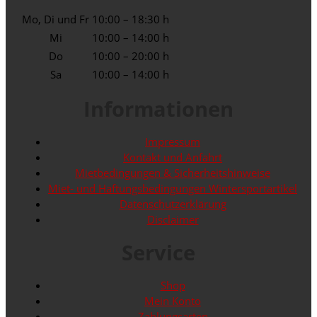
Mo, Di und Fr
10:00 – 18:30 h
Mi
10:00 – 14:00 h
Do
10:00 – 20:00 h
Sa
10:00 – 14:00 h
Informationen
Impressum
Kontakt und Anfahrt
Mietbedingungen & Sicherheitshinweise
Miet- und Haftungsbedingungen Wintersportartikel
Datenschutzerklärung
Disclaimer
Service
Shop
Mein Konto
Zahlungsarten