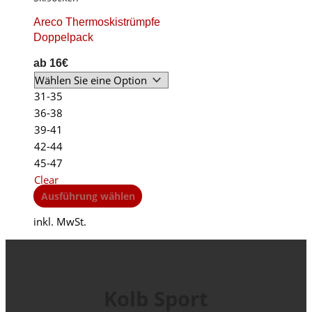
Areco Thermoskistrümpfe
Doppelpack
ab
16
€
31-35
36-38
39-41
42-44
45-47
Clear
This
Ausführung wählen
product
inkl. MwSt.
has
multiple
variants.
The
options
Kolb Sport
may