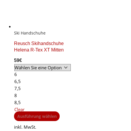
Ski Handschuhe
Reusch Skihandschuhe
Helena R-Tex XT Mitten
59
€
6
6,5
7,5
8
8,5
Clear
This
Ausführung wählen
product
inkl. MwSt.
has