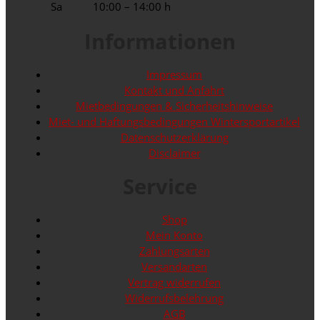
Sa
10:00 – 14:00 h
Informationen
Impressum
Kontakt und Anfahrt
Mietbedingungen & Sicherheitshinweise
Miet- und Haftungsbedingungen Wintersportartikel
Datenschutzerklärung
Disclaimer
Service
Shop
Mein Konto
Zahlungsarten
Versandarten
Vertrag widerrufen
Widerrufsbelehrung
AGB