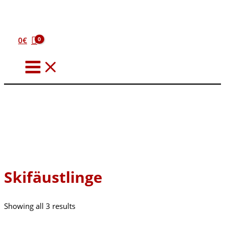
Zum
Inhalt
springen
0
€
Skifäustlinge
Showing all 3 results