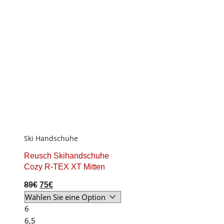
Ski Handschuhe
Reusch Skihandschuhe
Cozy R-TEX XT Mitten
Original
Current
89
€
75
€
price
price
was:
is:
6
89€.
75€.
6,5