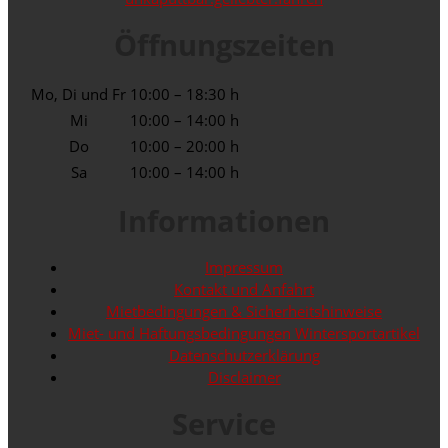
Öffnungszeiten
Mo, Di und Fr
10:00 – 18:30 h
Mi
10:00 – 14:00 h
Do
10:00 – 20:00 h
Sa
10:00 – 14:00 h
Informationen
Impressum
Kontakt und Anfahrt
Mietbedingungen & Sicherheitshinweise
Miet- und Haftungsbedingungen Wintersportartikel
Datenschutzerklärung
Disclaimer
Service