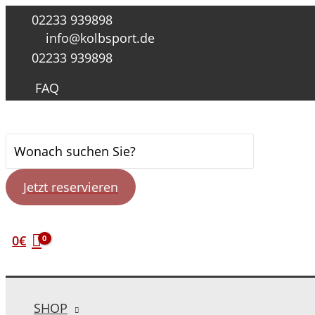
Zum
02233 939898
Inhalt
info@kolbsport.de
springen
02233 939898
FAQ
Suche
nach:
Jetzt reservieren
0
€
SHOP