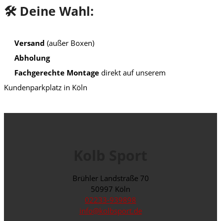
🛠️ Deine Wahl:
Versand
(außer Boxen)
Abholung
Fachgerechte Montage
direkt auf unserem
Kundenparkplatz in Köln
Kolb Sport
Brühler Landstraße 70
50997 Köln
02233-939898
info@kolbsport.de