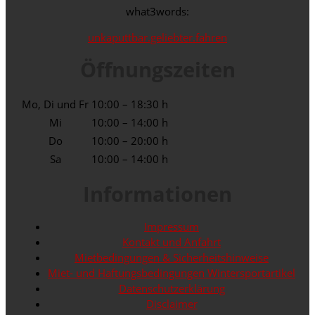
what3words:
unkaputtbar.geliebter.fahren
Öffnungszeiten
Mo, Di und Fr
10:00 – 18:30 h
Mi
10:00 – 14:00 h
Do
10:00 – 20:00 h
Sa
10:00 – 14:00 h
Informationen
Impressum
Kontakt und Anfahrt
Mietbedingungen & Sicherheitshinweise
Miet- und Haftungsbedingungen Wintersportartikel
Datenschutzerklärung
Disclaimer