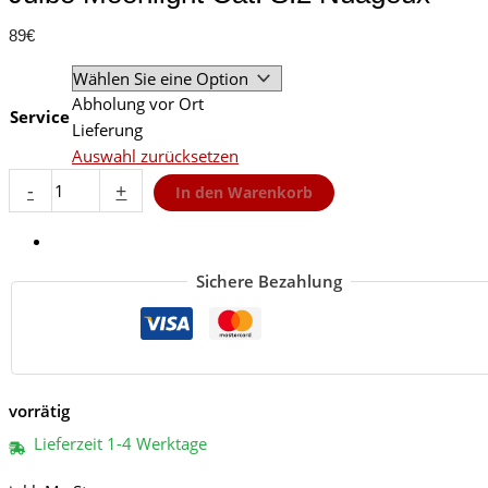
89
€
Abholung vor Ort
Service
Lieferung
Auswahl zurücksetzen
Julbo
-
+
In den Warenkorb
Moonlight
Cat.
S.2
Nuageux
Sichere Bezahlung
Menge
vorrätig
Lieferzeit 1-4 Werktage