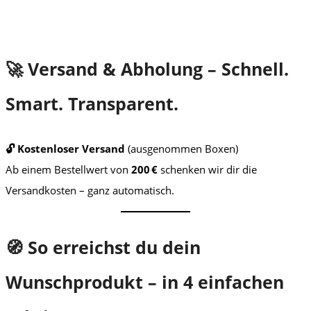
inkl. MwSt.
has
multiple
variants.
The
🚀 Versand & Abholung – Schnell.
options
may
be
Smart. Transparent.
chosen
on
the
🔓 Kostenloser Versand
(ausgenommen Boxen)
product
Ab einem Bestellwert von
200 €
schenken wir dir die
page
Versandkosten – ganz automatisch.
🧭 So erreichst du dein
Wunschprodukt – in 4 einfachen