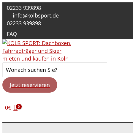
Zum
02233 939898
Inhalt
info@kolbsport.de
springen
02233 939898
FAQ
Suche
nach:
Jetzt reservieren
0
€