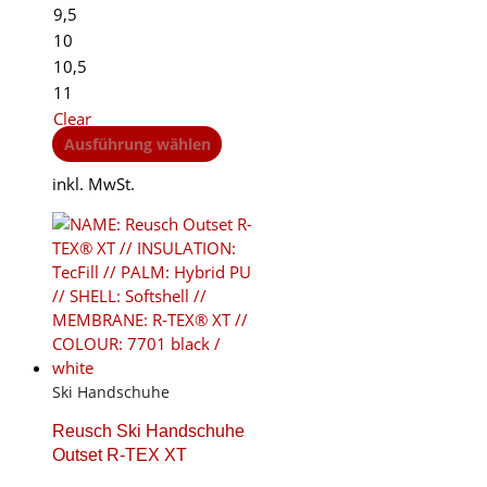
9,5
10
10,5
11
Clear
This
Ausführung wählen
product
inkl. MwSt.
has
multiple
variants.
The
options
may
be
chosen
on
Ski Handschuhe
the
product
Reusch Ski Handschuhe
page
Outset R-TEX XT