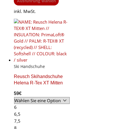
This
Ausführung wählen
product
inkl. MwSt.
has
multiple
variants.
The
options
may
be
chosen
on
Ski Handschuhe
the
product
Reusch Skihandschuhe
page
Helena R-Tex XT Mitten
59
€
6
6,5
7,5
8