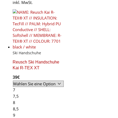
inkl. MwSt.
has
multiple
variants.
The
options
may
be
chosen
on
Ski Handschuhe
the
product
Reusch Ski Handschuhe
page
Kai R-TEX XT
39
€
7
7,5
8
8,5
9