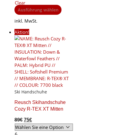
Clear
This
Ausführung wählen
product
inkl. MwSt.
has
multiple
Aktion!
variants.
The
options
may
be
chosen
on
the
product
Ski Handschuhe
page
Reusch Skihandschuhe
Cozy R-TEX XT Mitten
Original
Current
89
€
75
€
price
price
was:
is:
6