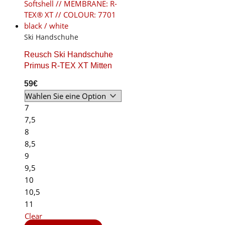
be
chosen
on
Ski Handschuhe
the
product
Reusch Ski Handschuhe
page
Primus R-TEX XT Mitten
59
€
7
7,5
8
8,5
9
9,5
10
10,5
11
Clear