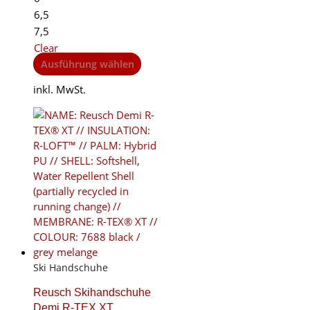
89€.
75€.
6,5
7,5
Clear
This
Ausführung wählen
product
inkl. MwSt.
has
multiple
variants.
The
options
may
be
chosen
on
the
product
page
Ski Handschuhe
Reusch Skihandschuhe
Demi R-TEX XT