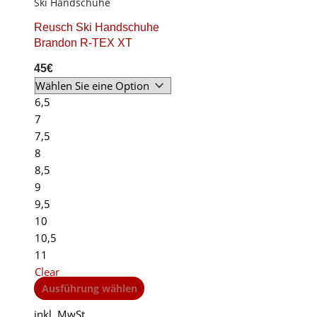
Ski Handschuhe
product
page
Reusch Ski Handschuhe
Brandon R-TEX XT
45
€
6,5
7
7,5
8
8,5
9
9,5
10
10,5
11
Clear
This
Ausführung wählen
product
inkl. MwSt.