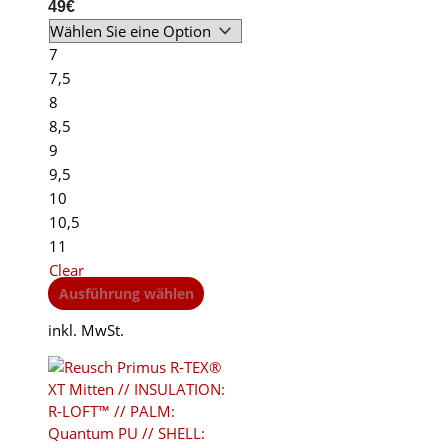
49
€
7
7,5
8
8,5
9
9,5
10
10,5
11
Clear
This
Ausführung wählen
product
inkl. MwSt.
has
multiple
variants.
The
options
may