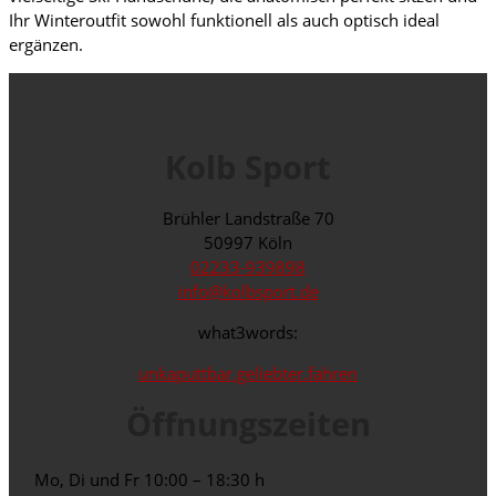
Ihr Winteroutfit sowohl funktionell als auch optisch ideal
ergänzen.
Kolb Sport
Brühler Landstraße 70
50997 Köln
02233-939898
info@kolbsport.de
what3words:
unkaputtbar.geliebter.fahren
Öffnungszeiten
Mo, Di und Fr
10:00 – 18:30 h