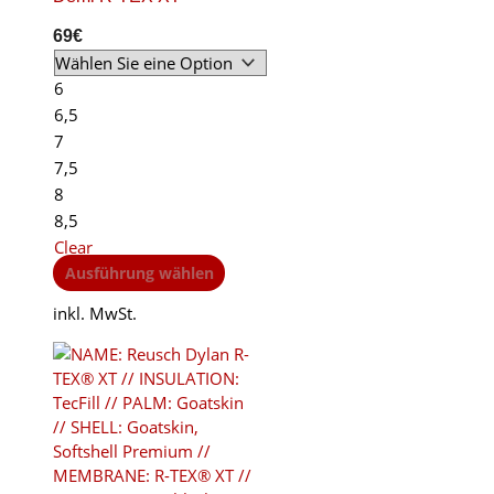
69
€
6
6,5
7
7,5
8
8,5
Clear
This
Ausführung wählen
product
inkl. MwSt.
has
multiple
variants.
The
options
may
be
chosen