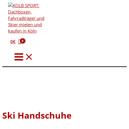
Zum
Inhalt
springen
0
€
Ski Handschuhe