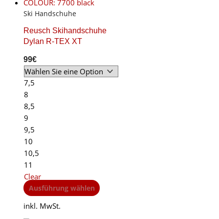
on
Ski Handschuhe
the
product
Reusch Skihandschuhe
page
Dylan R-TEX XT
99
€
7,5
8
8,5
9
9,5
10
10,5
11
Clear
This
Ausführung wählen
product
inkl. MwSt.
has