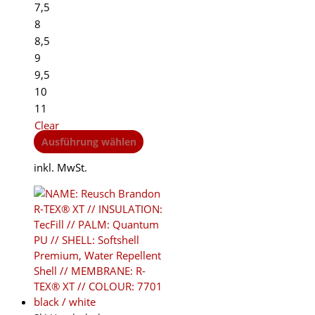
7,5
8
8,5
9
9,5
10
11
Clear
This
Ausführung wählen
product
inkl. MwSt.
has
multiple
variants.
The
options
may
be
chosen
on
the