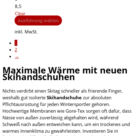
8,5
Clear
This
Ausführung wählen
product
inkl. MwSt.
has
multiple
1
variants.
2
The
→
options
may
Maximale Wärme mit neuen
be
Skihandschuhen
chosen
on
Nichts verdirbt einen Skitag schneller als frierende Finger,
the
weshalb gut isolierte
Skihandschuhe
zur absoluten
product
Pflichtausrüstung für jeden Wintersportler gehören.
page
Hochwertige Membranen wie Gore-Tex sorgen oft dafür, dass
Nässe von außen zuverlässig abgehalten wird, während
Schweiß nach außen entweichen kann, um ein trockenes und
warmes Innenklima zu gewährleisten. Investieren Sie in