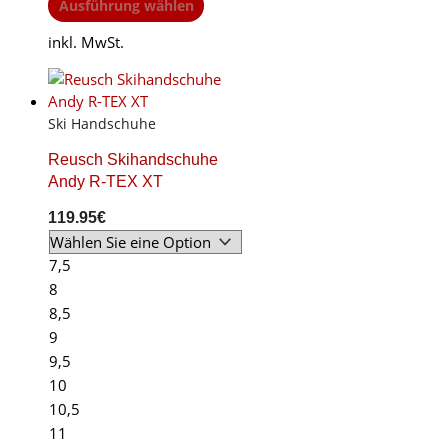
This
Ausführung wählen
product
inkl. MwSt.
has
multiple
variants.
The
Ski Handschuhe
options
may
Reusch Skihandschuhe
be
Andy R-TEX XT
chosen
119.95
€
on
the
7,5
product
8
page
8,5
9
9,5
10
10,5
11