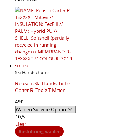
has
multiple
variants.
The
options
may
be
chosen
on
the
product
Ski Handschuhe
page
Reusch Ski Handschuhe
Carter R-Tex XT Mitten
49
€
10,5
Clear
This
Ausführung wählen
product