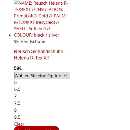
multiple
variants.
The
options
may
be
chosen
Ski Handschuhe
on
the
Reusch Skihandschuhe
product
Helena R-Tex XT
page
59
€
6
6,5
7
7,5
8
8,5
Clear